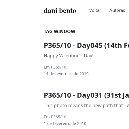
dani bento
Voltar
Autoras
TAG WINDOW
P365/10 - Day045 (14th F
Happy Valentine’s Day!
Em
P365/10
14 de fevereiro de 2010
P365/10 - Day031 (31st J
This photo means the new path that I wil
Em
P365/10
1 de fevereiro de 2010